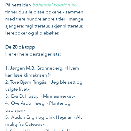
På nettsiden 
bohandel.kolofon.no
finner du alle disse bøkene - sammen 
med flere hundre andre titler i mange 
sjangere: faglitteratur, skjønnlitteratur, 
lærebøker og skolebøker.
De 20 på topp
Her er hele bestselgerlista:
1. Jørgen M.B. Grønneberg, «Hvem 
kan løse klimakrisen?»
2. Tore Bjørn Ringås, «Jeg ble sett og 
valgte livet»
3.  Eva D. Husby, «Minnesmerket» 
4.  Ove Arbo Høeg, «Planter og 
tradisjon»
5.  Audun Engh og Ulrik Hegnar: «Alt 
mulig fra Gateavis»