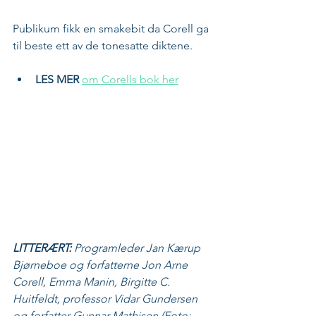
Publikum fikk en smakebit da Corell ga 
til beste ett av de tonesatte diktene.
LES MER
om Corells bok her
LITTERÆRT:
 Programleder Jan Kærup 
Bjørneboe og forfatterne Jon Arne 
Corell, Emma Manin, Birgitte C. 
Huitfeldt, professor Vidar Gundersen 
og forfatter Gunnar Mathisen (Foto: 