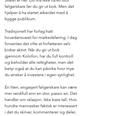
Svaret er nei. Du må ikke ha en stor 
følgerskare før du gir ut bok. Men det 
hjelper å ha startet arbeidet med å 
bygge publikum.
Tradisjonelt har forlag hatt 
hovedansvaret for markedsføring. I dag 
forventes det ofte at forfatteren selv 
bidrar aktivt. Når du gir ut bok 
gjennom Kolofon, har du full kontroll 
og beholder alle rettigheter, men det 
betyr også at du kan påvirke hvor mye 
du ønsker å investere i egen synlighet.
En liten, engasjert følgerskare kan være 
mer verdifull enn en stor, passiv en. Det 
handler om relasjon, ikke bare tall. Hvis 
hundre mennesker faktisk er interessert 
i det du skriver, kommenterer og deler, 