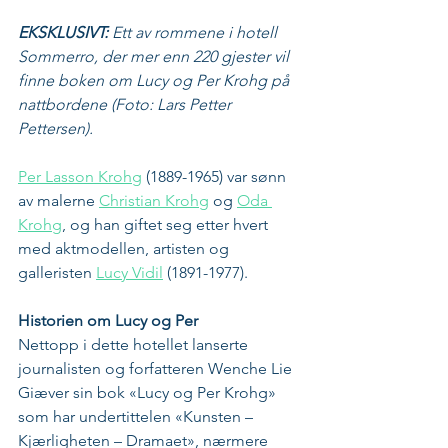
EKSKLUSIVT: 
Ett av rommene i hotell 
Sommerro, der mer enn 220 gjester vil 
finne boken om Lucy og Per Krohg på 
nattbordene (Foto: Lars Petter 
Pettersen).
Per Lasson Krohg
 (1889-1965) var sønn 
av malerne 
Christian Krohg
 og 
Oda 
Krohg
, og han giftet seg etter hvert 
med aktmodellen, artisten og 
galleristen 
Lucy Vidil
 (1891-1977).
Historien om Lucy og Per
Nettopp i dette hotellet lanserte 
journalisten og forfatteren Wenche Lie 
Giæver sin bok «Lucy og Per Krohg» 
som har undertittelen «Kunsten – 
Kjærligheten – Dramaet», nærmere 