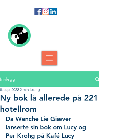
Kolofon Forlag
Innlegg
8. sep. 2022
2 min lesing
Ny bok lå allerede på 221
hotellrom
Da Wenche Lie Giæver 
lanserte sin bok om Lucy og 
Per Krohg på Kafé Lucy 