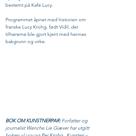
bestemt på Kafé Lucy.
Programmet åpnet med historien om 
franske Lucy Krohg, født Vidil, der 
tilhørerne ble gjort kjent med hennes 
bakgrunn og virke.
BOK OM KUNSTNERPAR:
 Forfatter og 
journalist Wenche Lie Giæver har utgitt 
boken «Lucy og Per Krohg , Kunsten – 