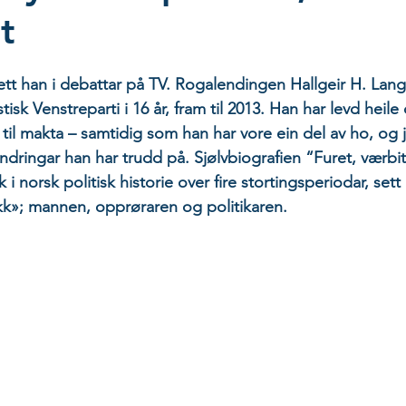
t
sett han i debattar på TV. Rogalendingen Hallgeir H. Lang
stisk Venstreparti i 16 år, fram til 2013. Han har levd heile 
on til makta – samtidig som han har vore ein del av ho, og 
 endringar han har trudd på. Sjølvbiografien “Furet, værbi
kk i norsk politisk historie over fire stortingsperiodar, se
akk»; mannen, opprøraren og politikaren.