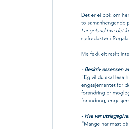
Det er ei bok om hemm
to samanhengande per
Langeland hva det kos
sjefredaktør i Rogala
Me fekk eit raskt in
- Beskriv essensen a
“Eg vil du skal lesa h
engasjementet for det
forandring er mogle
forandring, engasjeme
- Hva var utslagsgiv
“
Mange har mast på m