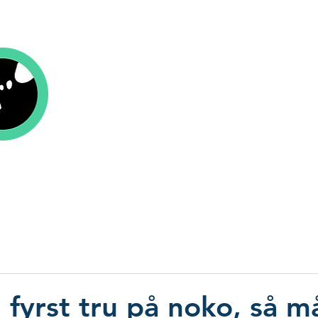
Kolofon Forlag
r
Om oss
Aktuelt
Be om tilbud
Send
n fyrst tru på noko, så m