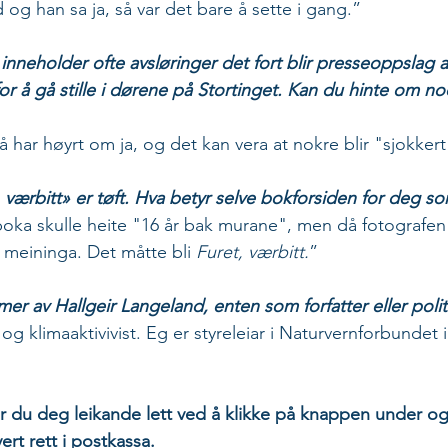
 og han sa ja, så var det bare å sette i gang.” 
inneholder ofte avsløringer det fort blir presseoppslag a
or å gå stille i dørene på Stortinget. Kan du hinte om no
 få har høyrt om ja, og det kan vera at nokre blir "sjokker
 værbitt» er tøft. Hva betyr selve bokforsiden for deg so
boka skulle heite "16 år bak murane", men då fotografe
g meininga. Det måtte bli 
Furet, værbitt.
”
 mer av Hallgeir Langeland, enten som forfatter eller polit
 og klimaaktivivist. Eg er styreleiar i Naturvernforbundet
rar du deg leikande lett ved å klikke på knappen under og
vert rett i postkassa.