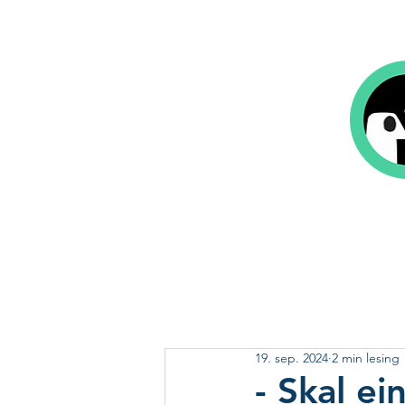
Hjem
Bok på 1-2-3
Våre tjeneste
19. sep. 2024
2 min lesing
- Skal ei