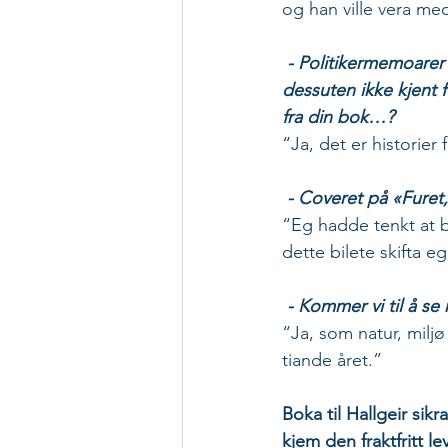
og han ville vera med
- Politikermemoarer 
dessuten ikke kjent f
fra din bok…?
“
Ja, det er historier
- Coveret på «Furet,
“Eg hadde tenkt at 
dette bilete skifta e
- Kommer vi til å se
“Ja, som natur, miljø
tiande året.”
Boka til Hallgeir sik
kjem den fraktfritt le