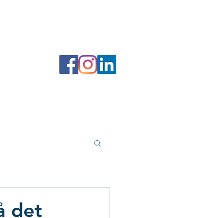
 filer
Forfatterportal
Bokhandel
å det