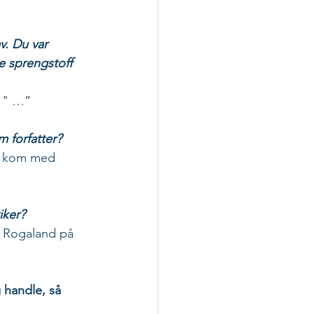
v. Du var 
e sprengstoff 
t " …
”
m forfatter?
n kom med 
iker?
 i Rogaland på 
 handle, så 