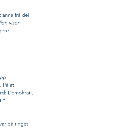
 anna frå dei 
ien viser 
gere 
opp 
 På at 
ord: Demokrati, 
t.
”
ar på tinget 