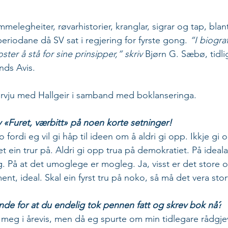
elegheiter, røvarhistorier, kranglar, sigrar og tap, blant
iodane då SV sat i regjering for fyrste gong. 
“I biograf
ter å stå for sine prinsipper,” skriv 
Bjørn G. Sæbø, tidli
nds Avis.
tervju med Hallgeir i samband med boklanseringa.
v «Furet, værbitt» på noen korte setninger!
o fordi eg vil gi håp til ideen om å aldri gi opp. Ikkje gi 
 ein trur på. Aldri gi opp trua på demokratiet. På ideala.
g. På at det umoglege er mogleg.
Ja, visst er det store 
nt, ideal. Skal ein fyrst tru på noko, så må det vera stor
ende for at du endelig tok pennen fatt og skrev bok nå?
eg i årevis, men då eg spurte om min tidlegare rådgjev