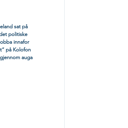
eland sat på 
det politiske 
jobba innafor 
tt” på Kolofon 
tt gjennom auga 