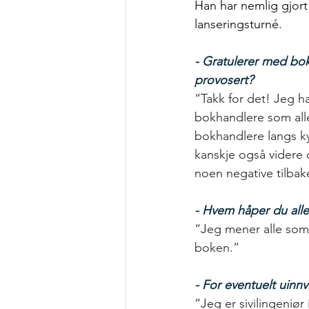
Han har nemlig gjort
lanseringsturné.
- Gratulerer med bok
provosert?
“Takk for det! Jeg ha
bokhandlere som alle 
bokhandlere langs ky
kanskje også videre o
noen negative tilba
- Hvem håper du alle
“Jeg mener alle som 
boken.”
- For eventuelt uinnv
“Jeg er sivilingeniø