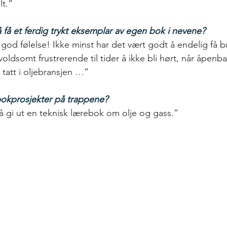
lt.”
å få et ferdig trykt eksemplar av egen bok i nevene?
 god følelse! Ikke minst har det vært godt å endelig få b
oldsomt frustrerende til tider
å ikke bli hørt, når åpenba
t tatt i oljebransjen …”
bokprosjekter på trappene?
å gi ut en teknisk lærebok om olje og gass.”