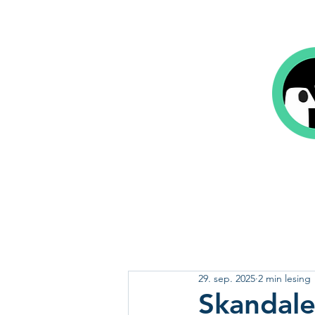
Hjem
Bok på 1-2-3
Våre tjeneste
29. sep. 2025
2 min lesing
Skandale