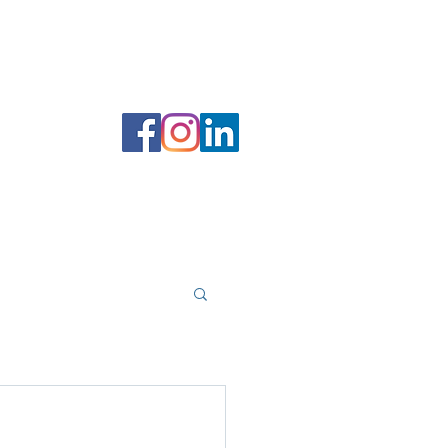
 filer
Forfatterportal
Bokhandel