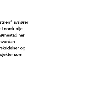
trien” avslører 
i norsk olje- 
jørnestad har 
 hvordan 
skridelser og 
osjekter som 