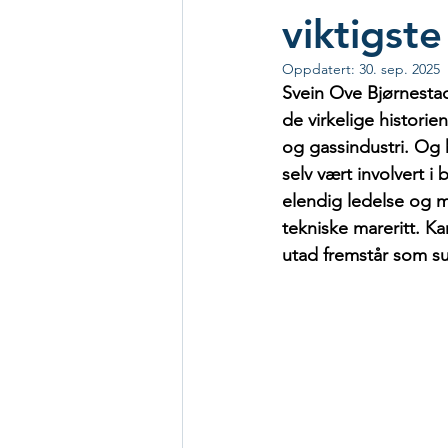
viktigst
Oppdatert:
30. sep. 2025
Svein Ove Bjørnestad
de virkelige histori
og gassindustri. Og 
selv vært involvert i
elendig ledelse og m
tekniske mareritt. K
utad fremstår som su