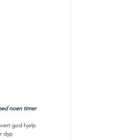
med noen timer 
hvert god hjelp 
or dyp 