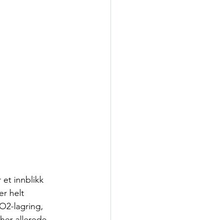
et innblikk 
er helt 
O2-lagring, 
her allerede.