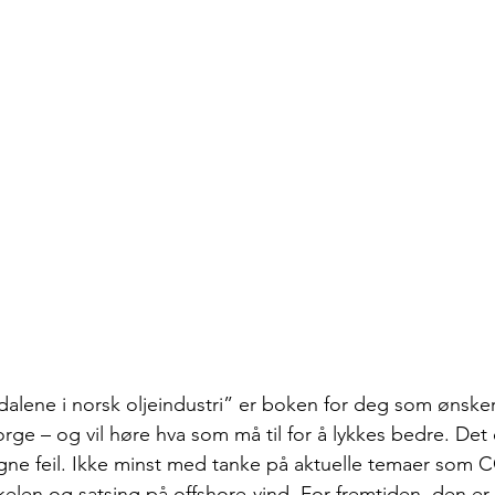
alene i norsk oljeindustri”
 er boken for deg som ønsker 
orge – og vil høre hva som må til for å lykkes bedre. Det 
egne feil. Ikke minst med tanke på aktuelle temaer som C
kkelen og satsing på offshore-vind. For fremtiden, den er 