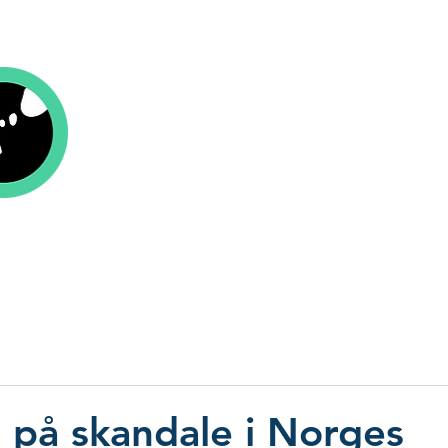
Kolofon Forlag
r
Om oss
Aktuelt
Be om tilbud
Send
 på skandale i Norges