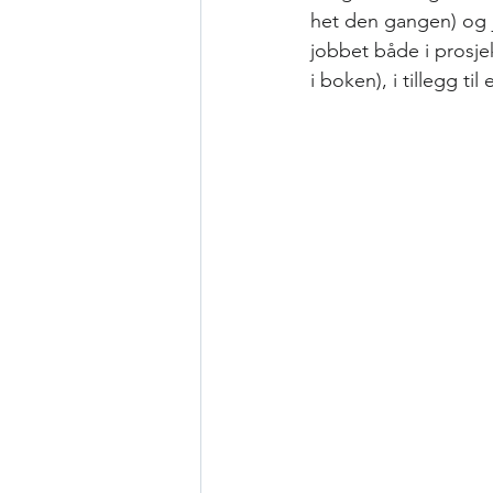
het den gangen) og j
jobbet både i prosje
i boken), i tillegg ti