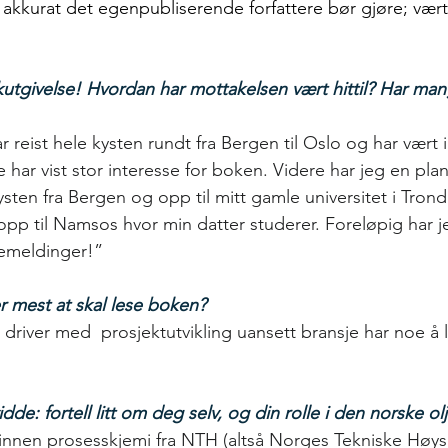
 akkurat det egenpubliserende forfattere bør gjøre; vært
utgivelse! Hvordan har mottakelsen vært hittil? Har mang
r reist hele kysten rundt fra Bergen til Oslo og har vært 
har vist stor interesse
for boken. Videre har jeg en pla
sten fra Bergen og opp til mitt gamle universitet i Tron
pp til Namsos hvor min datter studerer. Foreløpig har je
kemeldinger!”
r mest at skal lese boken?
driver med  prosjektutvikling uansett bransje har noe å l
idde: fortell litt om deg selv, og din rolle i den norske ol
r innen prosesskjemi fra NTH (altså Norges Tekniske Høy