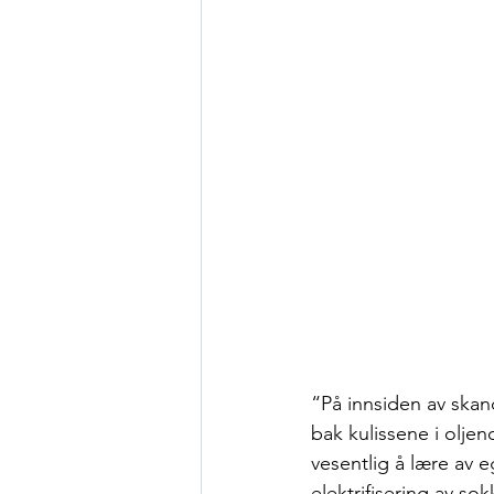
“På innsiden av skand
bak kulissene i oljen
vesentlig å lære av 
elektrifisering av so