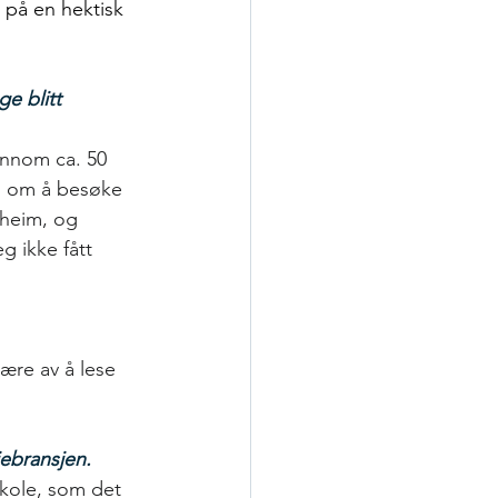
 på en hektisk 
e blitt 
innom ca. 50 
n om å besøke 
dheim, og 
g ikke fått 
ære av å lese 
jebransjen.
skole, som det 