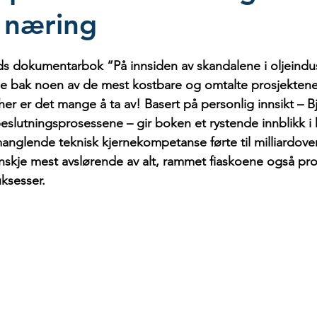
e næring
s dokumentarbok “På innsiden av skandalene i oljeindus
ene bak noen av de mest kostbare og omtalte prosjektene 
her er det mange å ta av! Basert på personlig innsikt – B
 beslutningsprosessene – gir boken et rystende innblikk i
anglende teknisk kjernekompetanse førte til milliardover
anskje mest avslørende av alt, rammet fiaskoene også pr
ksesser.