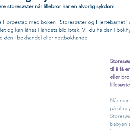
re storesøster når lillebror har en alvorlig sykdom
re Horpestad med boken "Storesøster og Hjertebarnet" s
det og kan lånes i landets bibliotek. Vil du ha den i bok
e den i bokhandel eller nettbokhandel.
Storesøs
til å få e
eller bro
lillesøste
Når mam
på ultral
Storesøst
babyen s