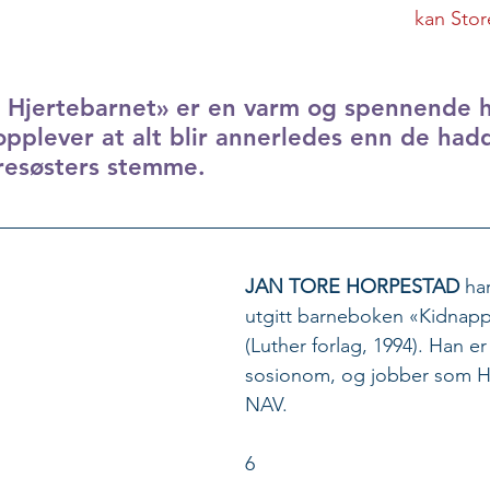
kan Stor
 Hjertebarnet» er en varm og spennende h
opplever at alt blir annerledes enn de had
resøsters stemme.
JAN TORE HORPESTAD 
har
utgitt barneboken «Kidnapp
(Luther forlag, 1994). Han e
sosionom, og jobber som HR
NAV. 
6