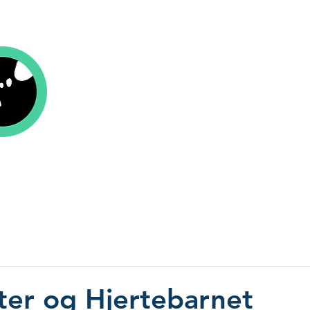
Kolofon Forlag
r
Om oss
Aktuelt
Be om tilbud
Send
ter og Hjertebarnet