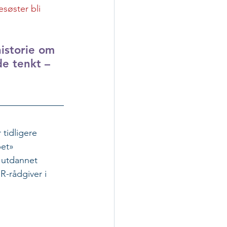
esøster bli 
istorie om 
de tenkt – 
 tidligere 
et» 
r utdannet 
-rådgiver i 