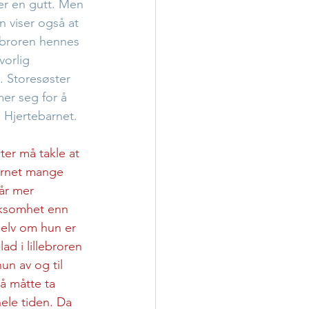
r en gutt. Men 
n viser også at 
e broren hennes 
vorlig 
l. Storesøster 
r seg for å 
n Hjertebarnet. 
ter må takle at 
arnet mange 
år mer 
somhet enn 
elv om hun er 
ad i lillebroren 
hun av og til 
 å måtte ta 
ele tiden. Da 