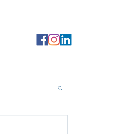
 filer
Forfatterportal
Bokhandel