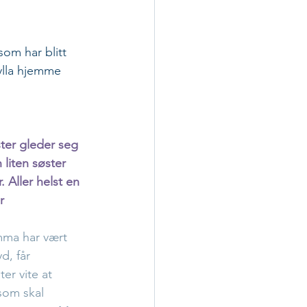
om har blitt 
hylla hjemme 
ter gleder seg 
n liten søster 
r. Aller helst en 
r 
ma har vært 
yd, får 
er vite at 
om skal 