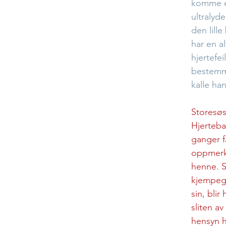
komme e
ultralyde
den lill
har en al
hjertefei
bestemme
kalle ha
Storesøs
Hjerteb
ganger f
oppmerk
henne. S
kjempegl
sin, blir 
sliten av
hensyn h