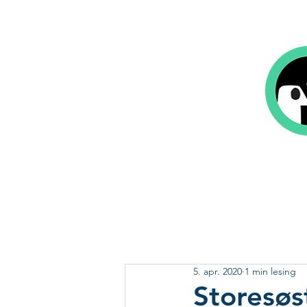
Hjem
Bok på 1-2-3
Våre tjeneste
5. apr. 2020
1 min lesing
Storesøs