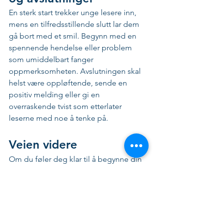
En sterk start trekker unge lesere inn, 
mens en tilfredsstillende slutt lar dem 
gå bort med et smil. Begynn med en 
spennende hendelse eller problem 
som umiddelbart fanger 
oppmerksomheten. Avslutningen skal 
helst være oppløftende, sende en 
positiv melding eller gi en 
overraskende tvist som etterlater 
leserne med noe å tenke på.
Veien videre
Om du føler deg klar til å begynne din 
reise som forfatter og ønsker 
profesjonell hjelp til å trykke og utgi 
din barnebok; 
ta kontakt med oss 
her
 hos Kolofon Forlag. Vi tilbyr 
omfattende tjenester fra 