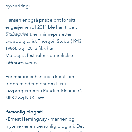
byvandring».
Hansen er også prisbelønt for sitt 
engasjement. I 2011 ble han tildelt 
Stubøprisen
, en minnepris etter 
avdøde gitarist Thorgeir Stubø (1943 – 
1986), og i 2013 fikk han 
Moldejazzfestivalens utmerkelse 
«Molderosen».
For mange er han også kjent som 
programleder gjennom ti år i 
jazzprogrammet «Rundt midnatt» på 
NRK2 og NRK Jazz. 
Personlig biografi
«Ernest Hemingway - mannen og 
mytene» er en personlig biografi. Det 