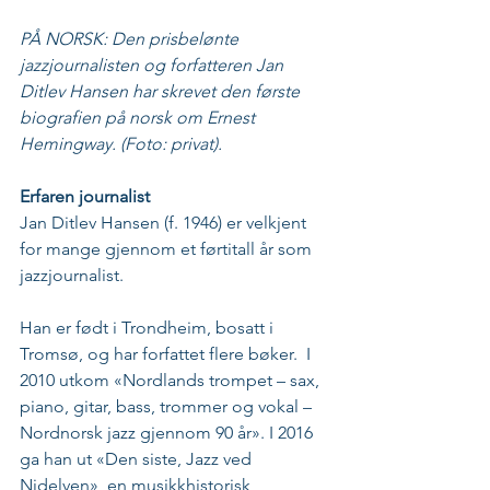
PÅ NORSK: Den prisbelønte 
jazzjournalisten og forfatteren Jan 
Ditlev Hansen har skrevet den første 
biografien på norsk om Ernest 
Hemingway. (Foto: privat).
Erfaren journalist
Jan Ditlev Hansen (f. 1946) er velkjent 
for mange gjennom et førtitall år som 
jazzjournalist. 
Han er født i Trondheim, bosatt i 
Tromsø, og har forfattet flere bøker.  I 
2010 utkom «Nordlands trompet – sax, 
piano, gitar, bass, trommer og vokal – 
Nordnorsk jazz gjennom 90 år». I 2016 
ga han ut «Den siste, Jazz ved 
Nidelven», en musikkhistorisk 