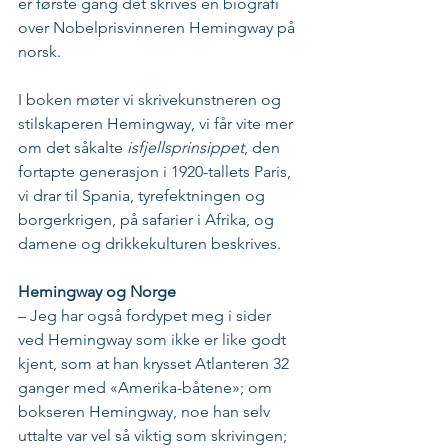
er første gang det skrives en biografi 
over Nobelprisvinneren Hemingway på 
norsk. 
I boken møter vi skrivekunstneren og 
stilskaperen Hemingway, vi får vite mer 
om det såkalte
 isfjellsprinsippet
, den 
fortapte generasjon i 1920-tallets Paris, 
vi drar til Spania, tyrefektningen og 
borgerkrigen, på safarier i Afrika, og 
damene og drikkekulturen beskrives. 
Hemingway og Norge
– Jeg har også fordypet meg i sider 
ved Hemingway som ikke er like godt 
kjent, som at han krysset Atlanteren 32 
ganger med «Amerika-båtene»; om 
bokseren Hemingway, noe han selv 
uttalte var vel så viktig som skrivingen; 