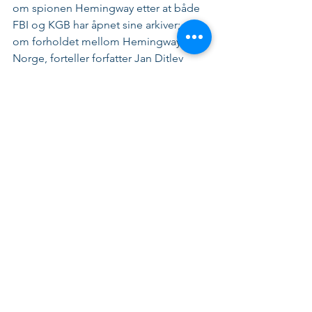
om spionen Hemingway etter at både 
FBI og KGB har åpnet sine arkiver; og 
om forholdet mellom Hemingway og 
Norge, forteller forfatter Jan Ditlev 
Hansen.
Vi får svar på mangt i boken, også 
hvorvidt det ble noe av en planlagt 
fisketur i Lærdalselven. En omfattende 
bibliografi og litteraturliste over Ernest 
Hemingways liv og myteomspunne 
univers er også med i Jan Ditlev 
Hansens nye bok.