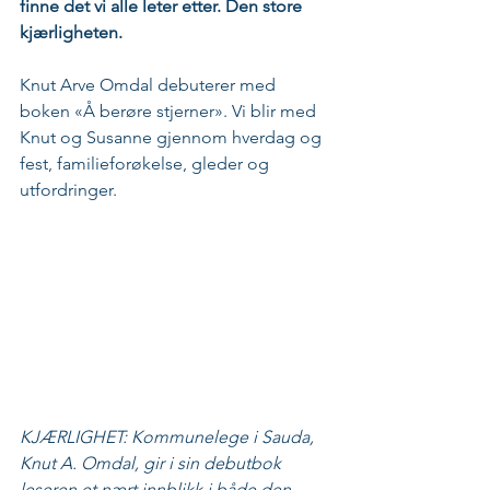
finne det vi alle leter etter. Den store 
kjærligheten.
Knut Arve Omdal debuterer med 
boken «Å berøre stjerner». Vi blir med 
Knut og Susanne gjennom hverdag og 
fest, familieforøkelse, gleder og 
utfordringer. 
KJÆRLIGHET: Kommunelege i Sauda, 
Knut A. Omdal, gir i sin debutbok 
leseren et nært innblikk i både den 