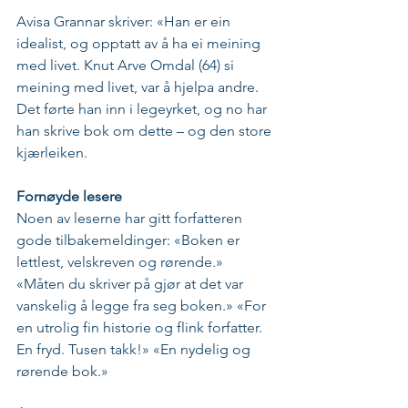
Avisa Grannar skriver: «Han er ein 
idealist, og opptatt av å ha ei meining 
med livet. Knut Arve Omdal (64) si 
meining med livet, var å hjelpa andre. 
Det førte han inn i legeyrket, og no har 
han skrive bok om dette – og den store 
kjærleiken.
Fornøyde lesere
Noen av leserne har gitt forfatteren 
gode tilbakemeldinger: «Boken er 
lettlest, velskreven og rørende.» 
«Måten du skriver på gjør at det var 
vanskelig å legge fra seg boken.» «For 
en utrolig fin historie og flink forfatter. 
En fryd. Tusen takk!» «En nydelig og 
rørende bok.»