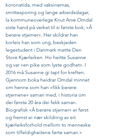
koronatida, med vaksinemas, 
smittesporing og lange arbeidsdagar, 
la kommuneoverlege Knut Arve Omdal 
siste hand på verket til si første bok; «Å 
berøre stjerner». Her skildrar han 
korleis han som ung, beskjeden 
legestudent i Danmark møtte Den 
Store Kjærleiken. Ho heitte Susanne 
og var «en pike som lyste godhet». I 
2016 må Susanne gi tapt for kreften. 
Gjennom boka heidrar Omdal minnet 
om henne som han «fikk berøre 
stjernene» saman med, i historia om 
dei første 20 åra dei fekk saman. 
Biografisk «Å berøre stjerner» er først 
og fremst ei nær skildring av eit 
kjærleiksforhold mellom to menneske 
som tilfeldigheitene førte saman.»