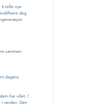
å stille nye 
kvalifisere deg 
 «generasjon 
 som sammen 
ant dagens 
em har villet. I 
r i verden. Den 