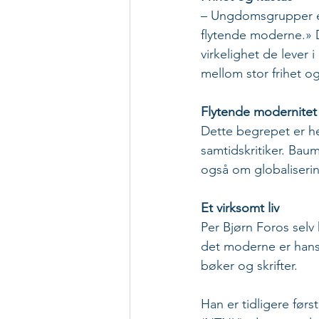
– Ungdomsgrupper er 
flytende moderne.» D
virkelighet de lever 
mellom stor frihet og
Flytende modernitet
Dette begrepet er he
samtidskritiker. Bau
også om globaliserin
Et virksomt liv
Per Bjørn Foros selv
det moderne er hans t
bøker og skrifter. 
Han er tidligere før