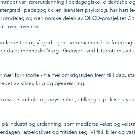
mrådet var lærerutdanning i pedagogiske, didaktiske og 
ergrad i pedagogikk, er lisensiert psykolog, har hatt led
-Trøndelag og den norske delen av OECD-prosjektet 
En
amt mye, mye mer.
han forresten også godt kjent som mannen bak foredrags
 er da et menneske?» og «Grenser» ved Litteraturhuset 
ær forhistorie - fra mellomkrigstiden frem til i dag, st
get av kriser, krig og gjenreisning.
revde samhold og nøysomhet, i tillegg til politisk styrin
rt på industri og utdanning, som medførte vekst og vels
dagen, arbeidslivet og fritiden seg. Vi fikk biler og va