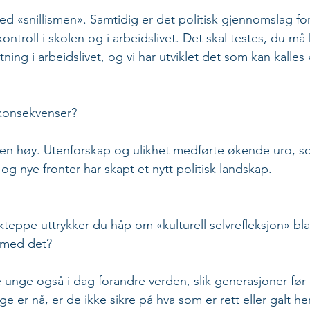
ed «snillismen». Samtidig er det politisk gjennomslag for 
ontroll i skolen og i arbeidslivet. Det skal testes, du må 
ning i arbeidslivet, og vi har utviklet det som kan kalles
 konsekvenser?
sen høy. Utenforskap og ulikhet medførte økende uro,
g nye fronter har skapt et nytt politisk landskap. 
eppe uttrykker du håp om «kulturell selvrefleksjon» bl
 med det?
 unge også i dag forandre verden, slik generasjoner før d
 er nå, er de ikke sikre på hva som er rett eller galt he