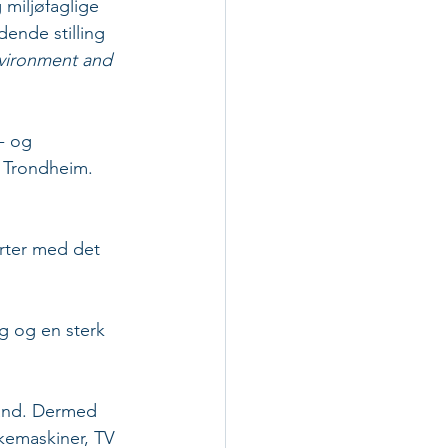
miljøfaglige 
ende stilling 
vironment and 
- og 
i Trondheim.
arter med det 
g og en sterk 
tand. Dermed 
skemaskiner, TV 