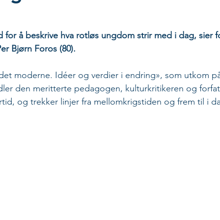
d for å beskrive hva rotløs ungdom strir med i dag, sier f
r Bjørn Foros (80).
ra det moderne. Idéer og verdier i endring», som utkom p
dler den meritterte pedagogen, kulturkritikeren og forfa
rtid, og trekker linjer fra mellomkrigstiden og frem til i d