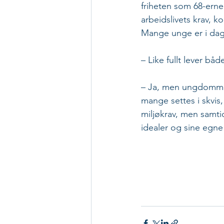
friheten som 68-erne
arbeidslivets krav, k
Mange unge er i dag
– Like fullt lever bå
– Ja, men ungdommen
mange settes i skvis
miljøkrav, men samtid
idealer og sine egne l