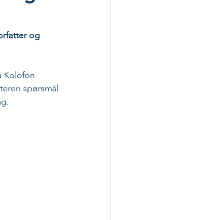
orfatter og 
å Kolofon 
tteren spørsmål 
ag.