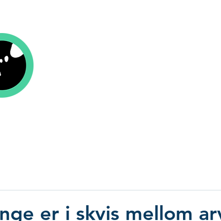
Kolofon Forlag
r
Om oss
Aktuelt
Be om tilbud
Send
ge er i skvis mellom ar