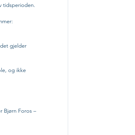
av tidsperioden.
ommer: 
det gjelder 
le, og ikke 
r Bjørn Foros – 