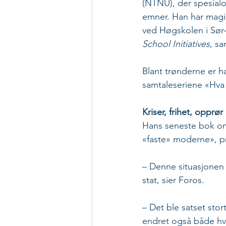
(NTNU), der spesialo
emner. Han har magist
ved Høgskolen i Sør
School Initiatives
, s
Blant trønderne er 
samtaleseriene «Hva
Kriser, frihet, opprør
Hans seneste bok om n
«faste» moderne», pre
– Denne situasjonen k
stat, sier Foros.
– Det ble satset sto
endret også både hver