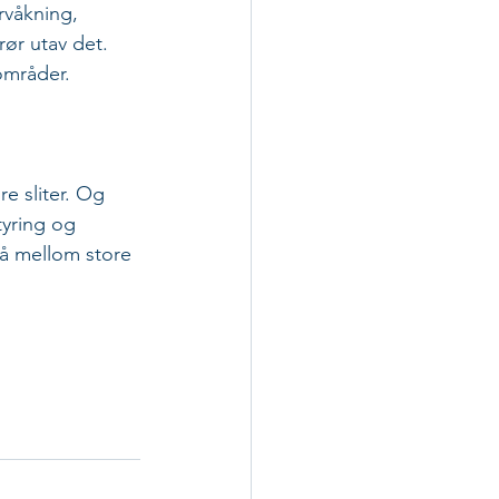
rvåkning, 
rør utav det. 
områder.
 sliter. Og 
tyring og 
så mellom store 