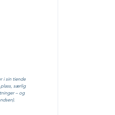
i sin tiende 
plass, særlig 
tninger – og 
endsen).