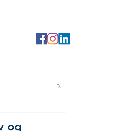
 filer
Forfatterportal
Bokhandel
v og