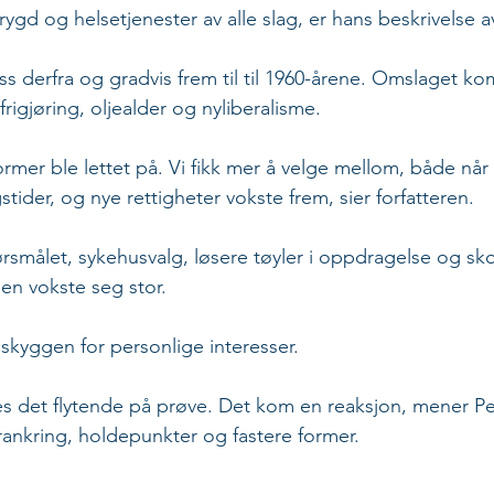
rygd og helsetjenester av alle slag, er hans beskrivelse 
ss derfra og gradvis frem til til 1960-årene. Omslaget k
gjøring, oljealder og nyliberalisme. 
rmer ble lettet på. Vi fikk mer å velge mellom, både når 
tider, og nye rettigheter vokste frem, sier forfatteren.
smålet, sykehusvalg, løsere tøyler i oppdragelse og sko
en vokste seg stor. 
skyggen for personlige interesser. 
es det flytende på prøve. Det kom en reaksjon, mener Pe
rankring, holdepunkter og fastere former.