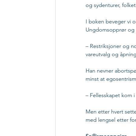
og sydenturer, folket
I boken beveger vi o
Ungdomsopprør og fri
– Restriksjoner og no
vareutvalg og åpnings
Han nevner abortspør
minst at egosentrism
– Fellesskapet kom i 
Men etter hvert sett
med lengsel etter fo