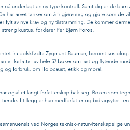
nå underlagt en ny type kontroll. Samtidig er de barn 
e har arvet tanker om å frigjøre seg og gjøre som de vi
i er fylt av nye krav og ny tilstramming. De kommer dermed
 streng kustus, forklarer Per Bjørn Foros.  
ntet fra polskfødte Zygmunt Bauman, berømt sosiolog, f
man er forfatter av hele 57 bøker om fast og flytende mod
g og forbruk, om Holocaust, etikk og moral.
 har også et langt forfatterskap bak seg. Boken som tegne
iende. I tillegg er han medforfatter og bidragsyter i en
steamanuensis ved Norges teknisk-naturvitenskapelige uni