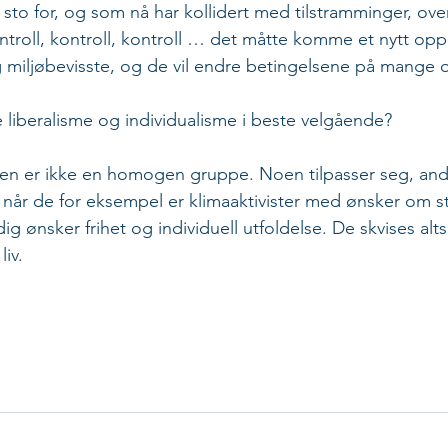
 sto for, og som nå har kollidert med tilstramminger, ove
ontroll, kontroll, kontroll … det måtte komme et nytt opp
 miljøbevisste, og de vil endre betingelsene på mange 
de liberalisme og individualisme i beste velgående?
 er ikke en homogen gruppe. Noen tilpasser seg, andre
, når de for eksempel er klimaaktivister med ønsker om s
ig ønsker frihet og individuell utfoldelse. De skvises alt
iv. 