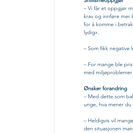
Snillismeoppgjør
– Vi får et oppgjør m
krav og innføre mer k
for å komme i betrakt
lydig».
– Som fikk negative
– For mange ble pri
med miljøproblemer o
Ønsker forandring
– Med dette som bakt
unge, hva mener du
– Heldigvis vil mange
den situasjonen mange