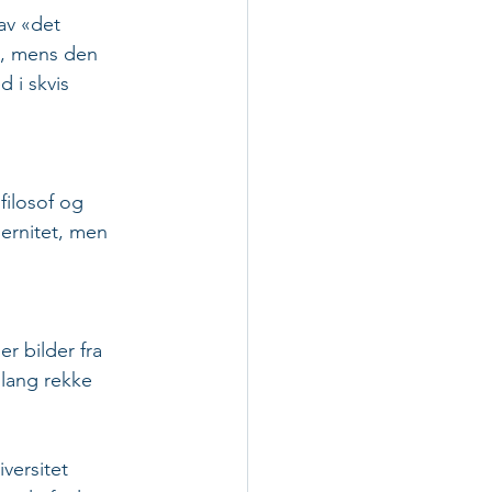
av «det 
l, mens den 
 i skvis 
ilosof og 
ernitet, men 
r bilder fra 
 lang rekke 
versitet 