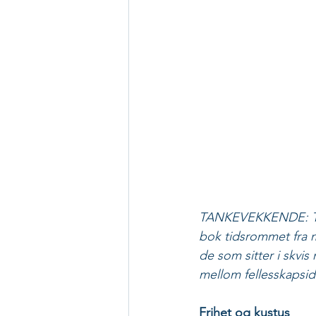
TANKEVEKKENDE: Tidl
bok tidsrommet fra m
de som sitter i skvis
mellom fellesskapsid
Frihet og kustus