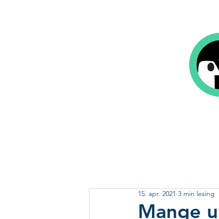
Hjem
Bok på 1-2-3
Våre tjeneste
15. apr. 2021
3 min lesing
Mange un