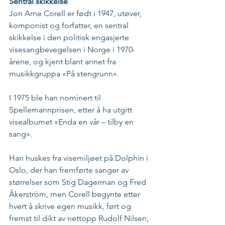
Sentral skikkelse
Jon Arne Corell er født i 1947, utøver, 
komponist og forfatter, en sentral 
skikkelse i den politisk engasjerte 
visesangbevegelsen i Norge i 1970-
årene, og kjent blant annet fra 
musikkgruppa «På stengrunn».
I 1975 ble han nominert til 
Spellemannprisen, etter å ha utgitt 
visealbumet «Enda en vår – tilby en 
sang».
Han huskes fra visemiljøet på Dolphin i 
Oslo, der han fremførte sanger av 
størrelser som Stig Dagerman og Fred 
Åkerström, men Corell begynte etter 
hvert å skrive egen musikk, ført og 
fremst til dikt av nettopp Rudolf Nilsen, 