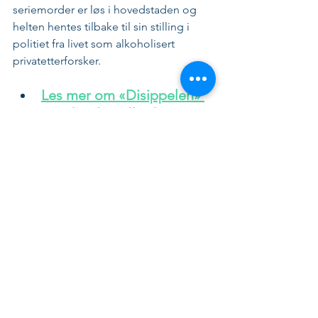
seriemorder er løs i hovedstaden og 
helten hentes tilbake til sin stilling i 
politiet fra livet som alkoholisert 
privatetterforsker.
Les mer om «Disippelen» 
som kan bestilles her
Trenger du mer lesestoff ligger 
hundrevis av titler og venter på deg i 
vår nettbokhandel. Du får bøkene rett 
hjem i postkassen. 
Sjekk ut vårt brede utvalg i 
nettbokhandelen her
GOD LESE-PÅSKE