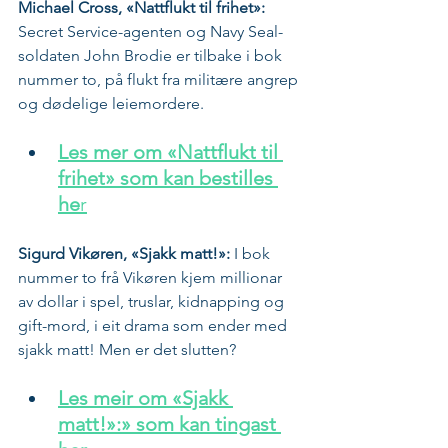
Michael Cross, «Nattflukt til frihet»:
Secret Service-agenten og Navy Seal-
soldaten John Brodie er tilbake i bok 
nummer to, på flukt fra militære angrep 
og dødelige leiemordere.
Les mer om «Nattflukt til 
frihet» som kan bestilles 
he
r
Sigurd Vikøren, «Sjakk matt!»:
 I bok 
nummer to frå Vikøren kjem millionar 
av dollar i spel, truslar, kidnapping og 
gift-mord, i eit drama som ender med 
sjakk matt! Men er det slutten?
Les meir om «Sjakk 
matt!»:» som kan tingast 