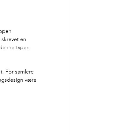
uppen 
 skrevet en 
l denne typen 
t. For samlere 
lagsdesign være 