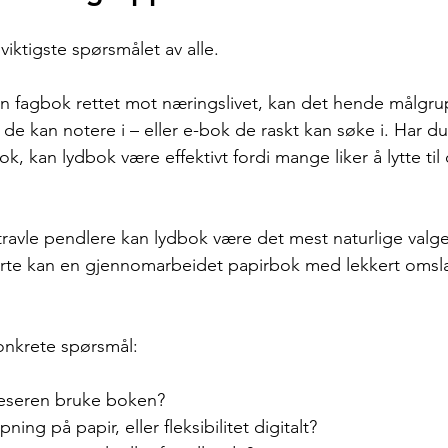
viktigste spørsmålet av alle.
en fagbok rettet mot næringslivet, kan det hende målgr
de kan notere i – eller e-bok de raskt kan søke i. Har du
ok, kan lydbok være effektivt fordi mange liker å lytte ti
travle pendlere kan lydbok være det mest naturlige valge
sserte kan en gjennomarbeidet papirbok med lekkert oms
konkrete spørsmål:
 leseren bruke boken?
ing på papir, eller fleksibilitet digitalt?