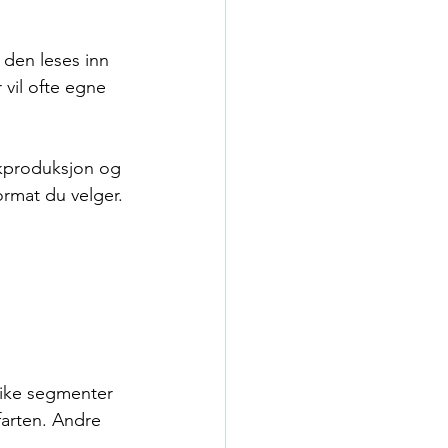
den leses inn 
 vil ofte egne 
okproduksjon og 
ormat du velger.
like segmenter 
farten. Andre 