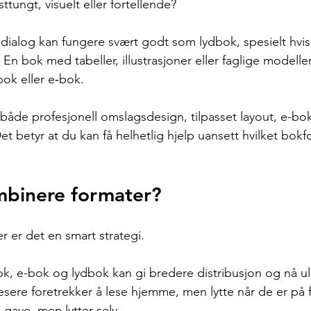
ttungt, visuelt eller fortellende?
ialog kan fungere svært godt som lydbok, spesielt hvis 
. En bok med tabeller, illustrasjoner eller faglige modeller
bok eller e‑bok.
i både profesjonell omslagsdesign, tilpasset layout, e-b
t betyr at du kan få helhetlig hjelp uansett hvilket bokf
binere formater?
er er det en smart strategi.
k, e-bok og lydbok kan gi bredere distribusjon og nå u
sere foretrekker å lese hjemme, men lytte når de er på 
gave, men lytter selv.