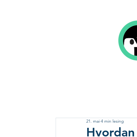
Hjem
Bok på 1-2-3
Våre tjeneste
21. mai
4 min lesing
Hvordan 