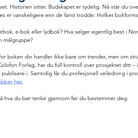
t. Historien sitter. Budskapet er tydelig. Nå står du over
es er vanskeligere enn de først trodde: Hvilket bokforma
irbok, e-bok eller lydbok? Hva selger egentlig best i N
in målgruppe?
t for boken din handler ikke bare om trender, men om str
lofon Forlag, har du full kontroll over prosjektet ditt – i
publisere i. Samtidig får du profesjonell veiledning i pr
obber her.
å hva du bør tenke gjennom før du bestemmer deg.