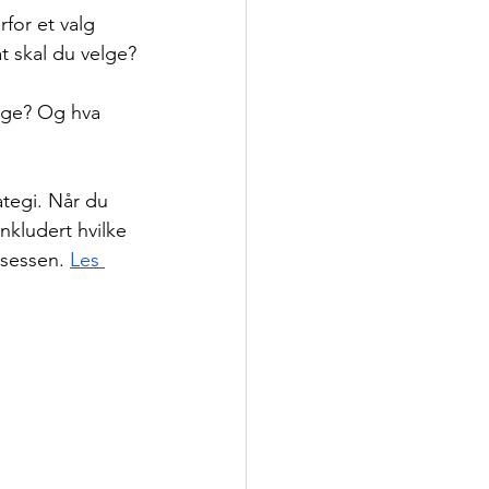
for et valg 
t skal du velge?
orge? Og hva 
ategi. Når du 
nkludert hvilke 
osessen. 
Les 