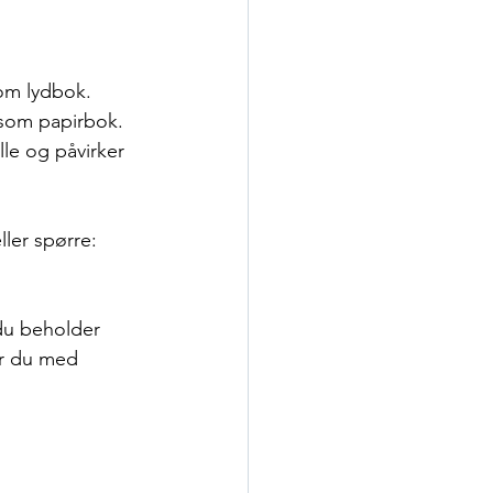
om lydbok. 
 som papirbok. 
lle og påvirker 
ller spørre: 
du beholder 
er du med 