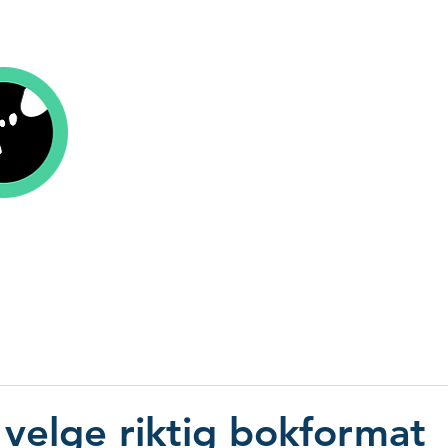
Kolofon Forlag
r
Om oss
Aktuelt
Be om tilbud
Send
velge riktig bokformat