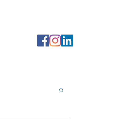
 filer
Forfatterportal
Bokhandel