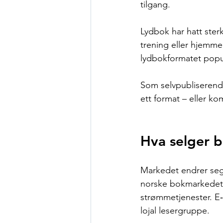
tilgang.
Lydbok har hatt sterk 
trening eller hjemme 
lydbokformatet popu
Som selvpubliserende
ett format – eller ko
Hva selger b
Markedet endrer seg 
norske bokmarkedet.
strømmetjenester. E‑
lojal lesergruppe.