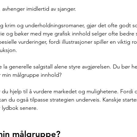
 avhenger imidlertid av sjanger.
rlig krim og underholdningsromaner, gjør det ofte godt s
rie og bøker med mye grafisk innhold selger ofte bedre
ielle vurderinger, fordi illustrasjoner spiller en viktig ro
uksjon.
e la generelle salgstall alene styre avgjørelsen. Du bør he
 min målgruppe innhold?
du hjelp til å vurdere markedet og mulighetene. Fordi 
, kan du også tilpasse strategien underveis. Kanskje start
 lydbok senere.
min målgruppe?