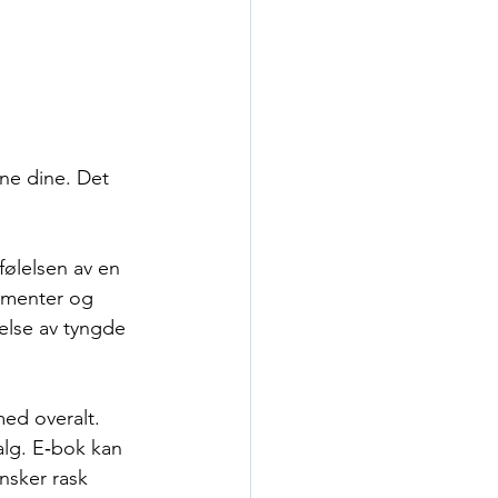
ne dine. Det 
følelsen av en 
ementer og 
else av tyngde 
ed overalt. 
alg. E‑bok kan 
nsker rask 