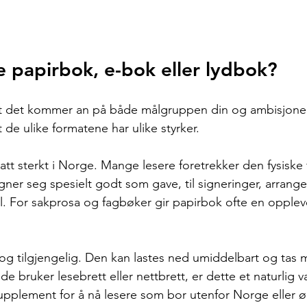
e papirbok, e-bok eller lydbok?
 at det kommer an på både målgruppen din og ambisjone
at de ulike formatene har ulike styrker.
att sterkt i Norge. Mange lesere foretrekker den fysiske 
ner seg spesielt godt som gave, til signeringer, arrang
l. For sakprosa og fagbøker gir papirbok ofte en opplev
 og tilgjengelig. Den kan lastes ned umiddelbart og tas m
de bruker lesebrett eller nettbrett, er dette et naturlig v
pplement for å nå lesere som bor utenfor Norge eller ø