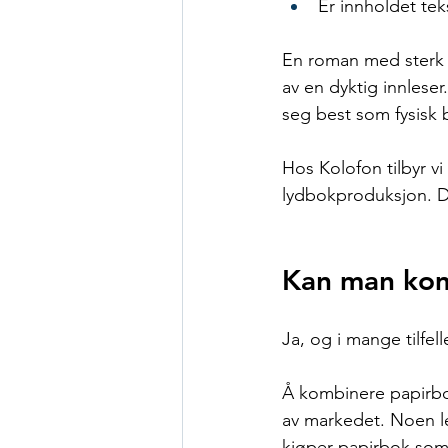
Er innholdet teks
En roman med sterk d
av en dyktig innleser
seg best som fysisk 
Hos Kolofon tilbyr v
lydbokproduksjon. De
Kan man kom
Ja, og i mange tilfell
Å kombinere papirbo
av markedet. Noen le
kjøper papirbok som 