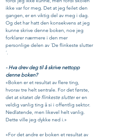
fordi jeg ikke kunne, men fordi skolen 
ikke var for meg. Det at jeg feilet den 
gangen, er en viktig del av meg i dag. 
Og det har hatt den konsekvens at jeg 
kunne skrive denne boken, noe jeg 
forklarer nærmere i den mer 
personlige delen av ´De flinkeste slutter
´.  
- Hva drev deg til å skrive nettopp 
denne boken?
«Boken er et resultat av flere ting, 
hvorav tre helt sentrale. For det første, 
det at sitatet 
de flinkeste slutter
 er en 
veldig vanlig ting å si i offentlig sektor. 
Nedlatende, men likevel helt vanlig. 
Dette ville jeg dykke ned i.»
«For det andre er boken et resultat av 