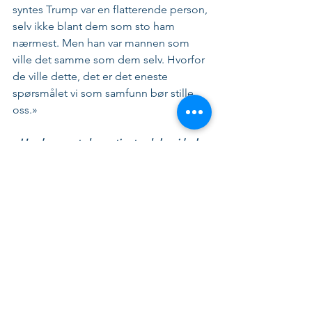
syntes Trump var en flatterende person, 
selv ikke blant dem som sto ham 
nærmest. Men han var mannen som 
ville det samme som dem selv. Hvorfor 
de ville dette, det er det eneste 
spørsmålet vi som samfunn bør stille 
oss.»
- Hva har vært den artigste delen i hele 
prosessen med å skrive og utgi egen 
bok?
«For det første var det muligheten til å 
ta for seg en konkret problemstilling 
akkurat slik man ønsker. Det å kunne 
formidle noe komplekst, på en måte 
de fleste i samfunnet vil kunne forstå. 
Byråkrati, for eksempel, er fremmed for 
mange. Jeg har vært opptatt av å 
menneskeliggjøre dette. For når ting 