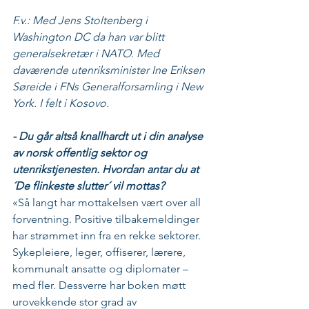
F.v.: Med Jens Stoltenberg i 
Washington DC da han var blitt 
generalsekretær i NATO. Med 
daværende u
tenriksminister Ine Eriksen 
Søreide i FNs Generalforsamling i New 
York
. I felt i Kosovo.
- Du går altså knallhardt ut i din analyse 
av norsk offentlig sektor og 
utenrikstjenesten. Hvordan antar du at 
´De flinkeste slutter´ vil mottas?
«Så langt har mottakelsen vært over all 
forventning. Positive tilbakemeldinger 
har strømmet inn fra en rekke sektorer. 
Sykepleiere, leger, offiserer, lærere, 
kommunalt ansatte og diplomater – 
med fler. Dessverre har boken møtt 
urovekkende stor grad av 