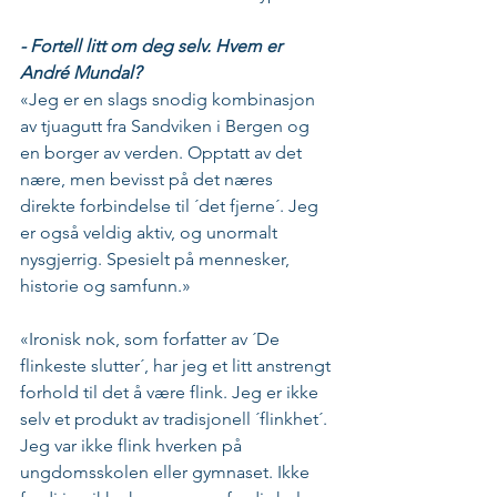
- Fortell litt om deg selv. Hvem er 
André Mundal?
«Jeg er en slags snodig kombinasjon 
av tjuagutt fra Sandviken i Bergen og 
en borger av verden. Opptatt av det 
nære, men bevisst på det næres 
direkte forbindelse til ´det fjerne´. Jeg 
er også veldig aktiv, og unormalt 
nysgjerrig. Spesielt på mennesker, 
historie og samfunn.»
«Ironisk nok, som forfatter av ´De 
flinkeste slutter´, har jeg et litt anstrengt 
forhold til det å være flink. Jeg er ikke 
selv et produkt av tradisjonell ´flinkhet´. 
Jeg var ikke flink hverken på 
ungdomsskolen eller gymnaset. Ikke 