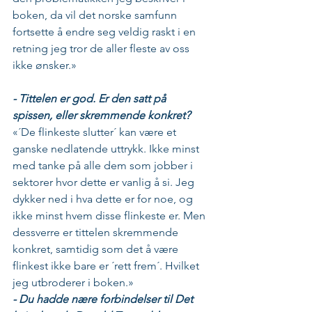
boken, da vil det norske samfunn 
fortsette å endre seg veldig raskt i en 
retning jeg tror de aller fleste av oss 
ikke ønsker.»
- Tittelen er god. Er den satt på 
spissen, eller skremmende konkret?
«´De flinkeste slutter´ kan være et 
ganske nedlatende uttrykk. Ikke minst 
med tanke på alle dem som jobber i 
sektorer hvor dette er vanlig å si. Jeg 
dykker ned i hva dette er for noe, og 
ikke minst hvem disse flinkeste er. Men 
dessverre er tittelen skremmende 
konkret, samtidig som det å være 
flinkest ikke bare er ´rett frem´. Hvilket 
jeg utbroderer i boken.»   
- Du hadde nære forbindelser til Det 