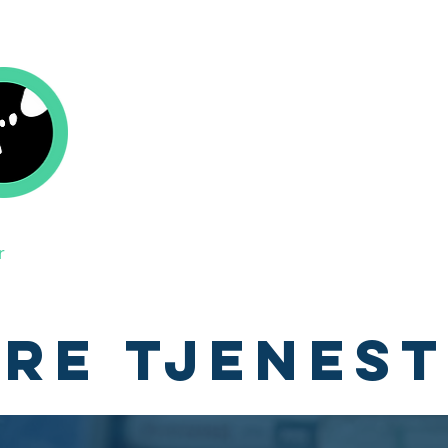
Kolofon Forlag
r
Om oss
Aktuelt
Be om tilbud
Send
RE TJENES