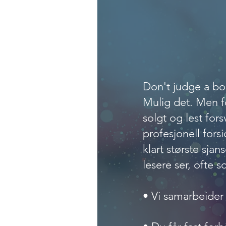
Sterke 
Don't judge a bo
Mulig det. Men fo
solgt og lest fo
profesjonell forsi
klart største sjan
lesere ser, ofte s
• Vi samarbeider 