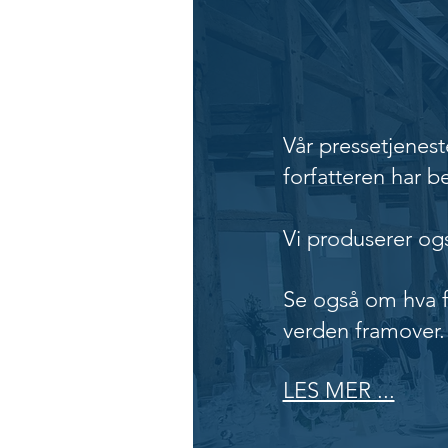
Presset
Vår pressetjenest
forfatteren har b
Vi produserer ogs
Se også om hva f
verden framover.
LES MER ...