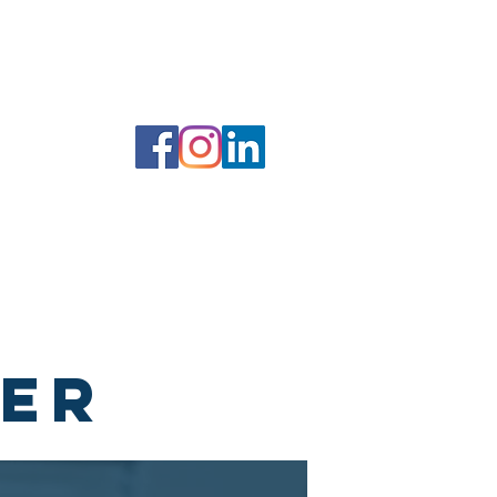
 filer
Forfatterportal
Bokhandel
TER