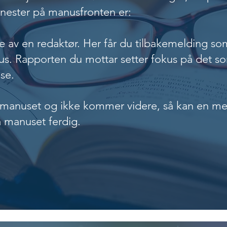
enester på manusfronten er:
e av en redaktør. Her får du tilbakemelding so
nus. Rapporten du mottar setter fokus på det s
se.
 manuset og ikke kommer videre, så kan en m
å manuset ferdig.