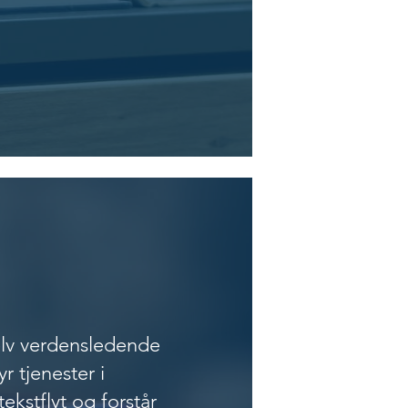
RKER
Selv verdensledende
yr tjenester i
kstflyt og forstår