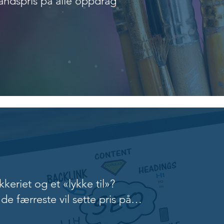
håndspris på alle oppdrag
 markedsføring
kkeriet og et «lykke til»?
de færreste vil sette pris på…