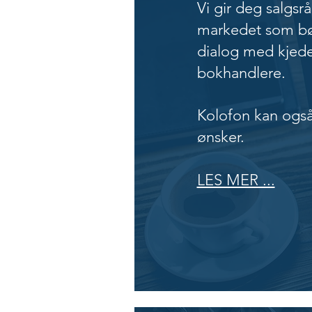
Vi gir deg salgsr
markedet som bøke
dialog med kjeden
bokhandlere.
Kolofon kan også
ønsker.
LES MER ...