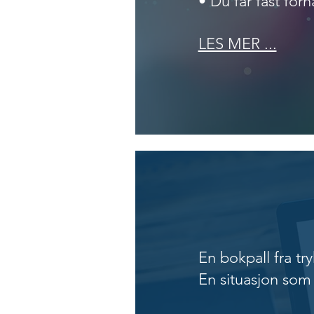
• Du får fast for
​LES MER ...
Salg og
En bokpall fra try
En situasjon som 