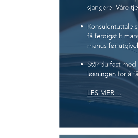
sjangere. Våre tj
Konsulentuttalels
få ferdigstilt ma
manus før utgivel
Står du fast med
løsningen for å f
LES MER ...