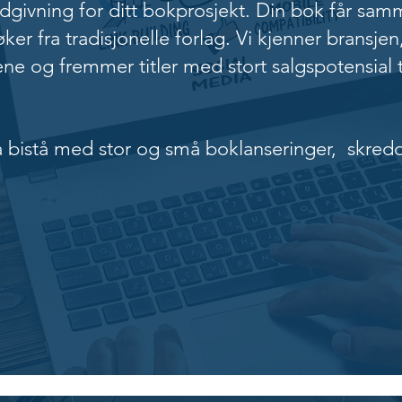
ådgivning for ditt bokprosjekt. Din bok får sam
r fra tradisjonelle forlag. Vi kjenner bransjen
e og fremmer titler med stort salgspotensial ti
 bistå med stor og små boklanseringer, skredd