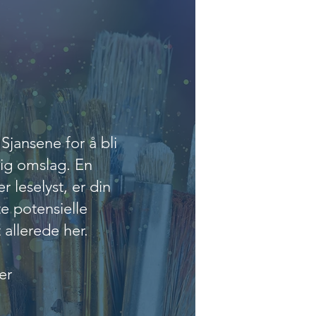
rasjoner
Sjansene for å bli
dig omslag. En
r leselyst, er din
te potensielle
 allerede her.
er