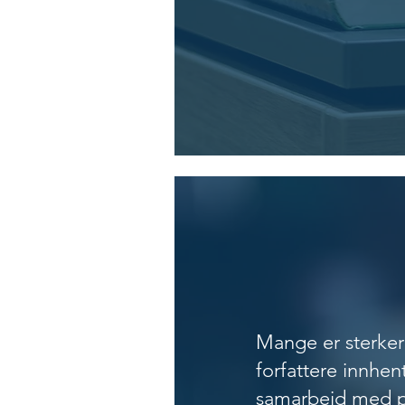
ET FRIS
TEKSTE
Mange er sterkere
forfattere innhent
samarbeid med pro