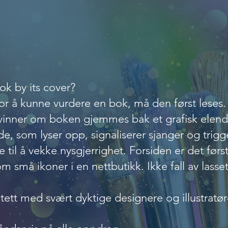
bokomslag og illust
ok by its cover?
r å kunne vurdere en bok, må den først leses. 
rsvinner om boken gjemmes bak et grafisk elen
de, som lyser opp, signaliserer sjanger og trigge
se til å vekke nysgjerrighet. Forsiden er det førs
om små ikoner i en nettbutikk. Ikke fall av lasset
tett med svært dyktige designere og illustratør