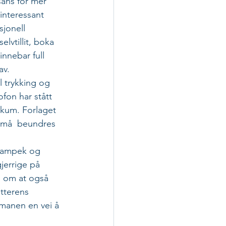
ans for mer  
interessant 
jonell 
lvtillit, boka 
nnebar full  
av.
l trykking og 
fon har stått 
ikum. Forlaget 
n må  beundres 
frampek og 
gjerrige på 
l om at også 
atterens 
manen en vei å 