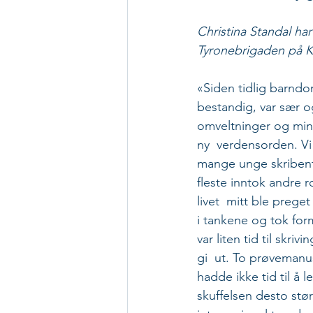
Christina Standal har
Tyronebrigaden på Ko
«Siden tidlig barndom
bestandig, var sær og
omveltninger og min
ny  verdensorden. Vi
mange unge skribente
fleste inntok andre 
livet  mitt ble preget
i tankene og tok for
var liten tid til skriv
gi  ut. To prøvemanus
hadde ikke tid til å l
skuffelsen desto stø