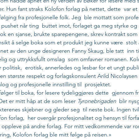
 som hadde åpnet en ny verden av bøker for lesere med s
r. Hun fant straks Kolofon forlag på nettet, dette  var et 
lging fra profesjonelle folk. Jeg  ble mottatt som profes
g pushet når ting  buttet imot, forlaget ga meg styrke og se
 tok en sjanse, brukte sparepengene, skrev kontrakt som i
nsikt å selge boka som et produkt jeg kunne være  stolt 
net av den unge designeren Fanny Skaug, ble tatt  inn ti
delig og uttrykksfullt omslag  som omfavner romanen. Kolo
politisk,  erotisk, annerledes og lesbar for et ungt publ
n den største respekt og forlagskonsulent Arild Nicolayse
log og profesjonelle innstilling til  prosjektet.
ger til boka, for lesere tydeliggjøres dette  gjennom 
Det er mitt håp at de som leser 
Tyronebrigaden
  blir nys
kterenes skjebner og gleder seg  til neste bok. Ingen tvi
fon forlag,  her overgår profesjonalitet og hensyn til forf
l oppleve på andre forlag. For mitt vedkommende var ro
ering, Kolofon forlag ble mitt følge på reisen.»