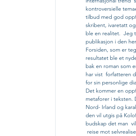
internasjonal trend 
kontroversielle temae
tilbud med god oppfø
skribent, ivaretatt o
ble en realitet.  Jeg
publikasjon i den he
Forsiden, som er teg
resultatet ble et ny
bak en roman som er 
har vist  forfattere
for sin personlige dia
Det kommer en oppføl
metaforer i teksten. 
Nord- Irland og kara
den vil utgis på Kolo
budskap det man  vi
 reise mot selvrealis