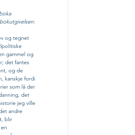
tboka 
bokutgivelsen:
rev og tegnet 
politiske 
 en gammel og 
; det fantes 
unt, og de 
, kanskje fordi 
orier som lå der 
danning, det 
istorie jeg ville 
 det andre 
, blir 
 en 