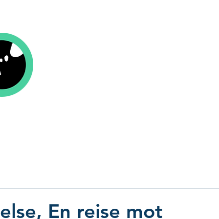
Kolofon Forlag
r
Om oss
Aktuelt
Be om tilbud
Send
else, En reise mot