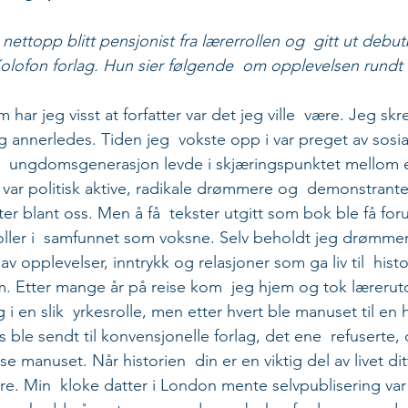
 nettopp blitt pensjonist fra lærerrollen og  gitt ut debu
lofon forlag. Hun sier følgende  om opplevelsen rundt 
 har jeg visst at forfatter var det jeg ville  være. Jeg sk
 annerledes. Tiden jeg  vokste opp i var preget av sosial
  ungdomsgenerasjon levde i skjæringspunktet mellom
 var politisk aktive, radikale drømmere og  demonstranter
r blant oss. Men å få  tekster utgitt som bok ble få for
roller i  samfunnet som voksne. Selv beholdt jeg drømmen
 av opplevelser, inntrykk og relasjoner som ga liv til  hist
m. Etter mange år på reise kom  jeg hjem og tok lærerut
ing i en slik  yrkesrolle, men etter hvert ble manuset til en h
 ble sendt til konvensjonelle forlag, det ene  refuserte,
ese manuset. Når historien  din er en viktig del av livet ditt
rre. Min  kloke datter i London mente selvpublisering var