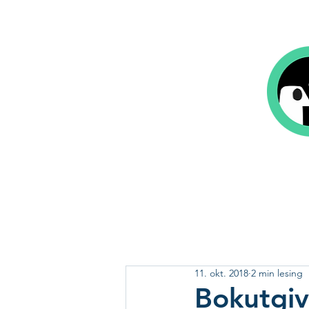
Hjem
Bok på 1-2-3
Våre tjeneste
11. okt. 2018
2 min lesing
Bokutgiv